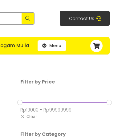
Contact Us
Cart
Logam Mulia
Menu
Filter by Price
Rp
19000
-
Rp
99999999
Filter by Category