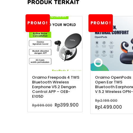
PRODUK TERKAIT
PROMO!
PROMO!
Oraimo Freepods 4 TWS
Oraimo OpenPods
Bluetooth Wireless
Open Ear TWS
Earphone V5.2 Dengan
Bluetooth Earphon
Control APP – OEB-
V.5.2 Wireless OPN
E105D
Harg
Rp
2.199.000
Harga
Harga
Rp
399.900
Rp
699.000
asliny
Har
Rp
1.499.000
aslinya
saat
adala
saa
adalah:
ini
Rp2.19
ini
Rp699.000.
adalah:
adal
Rp399.900.
Rp1.