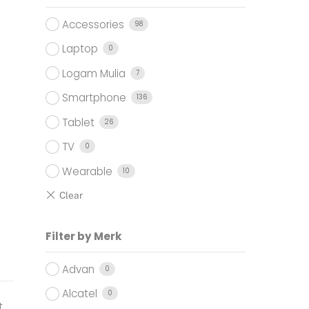
Accessories
98
Laptop
0
Logam Mulia
7
Smartphone
136
Tablet
26
TV
0
Wearable
10
Filter by Merk
Advan
0
Alcatel
0
t