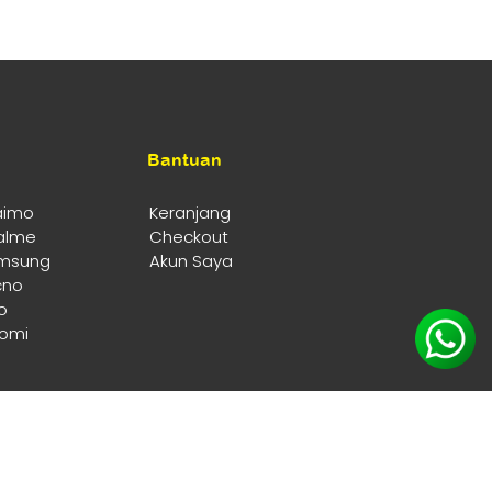
Bantuan
aimo
Keranjang
alme
Checkout
msung
Akun Saya
cno
o
aomi