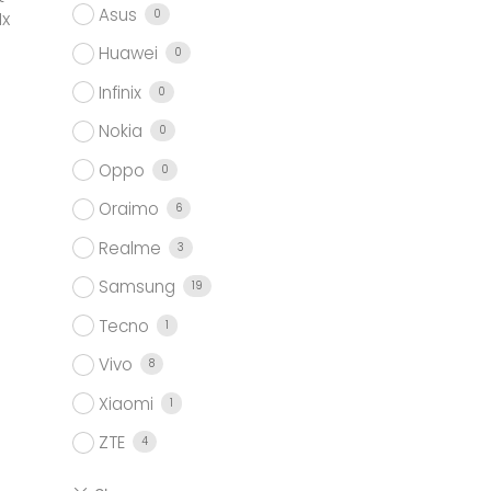
Asus
0
1x
Huawei
0
Infinix
0
Nokia
0
Oppo
0
Oraimo
6
Realme
3
Samsung
19
Tecno
1
Vivo
8
Xiaomi
1
ZTE
4