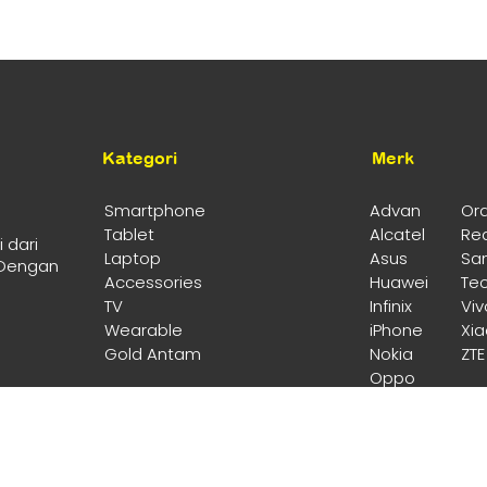
Kategori
Merk
Smartphone
Advan
Or
Tablet
Alcatel
Re
 dari
Laptop
Asus
Sa
 Dengan
Accessories
Huawei
Te
TV
Infinix
Viv
Wearable
iPhone
Xi
Gold Antam
Nokia
ZTE
Oppo
Enika Media
Copyright © 2023 Channel B Store - Published by