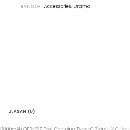
Accessories
Oraimo
KATEGORI:
,
ULASAN (0)
20000mAh OPB-1201 Fast Charging Type-C 2 Input 3 Outpu