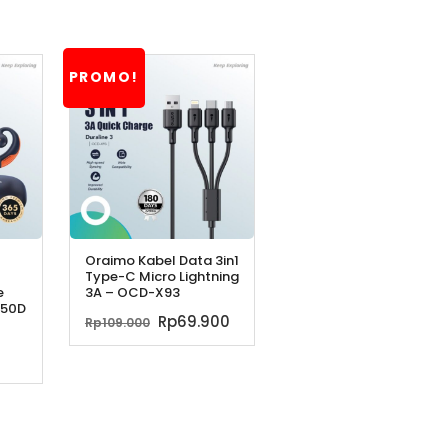
PROMO!
Oraimo Kabel Data 3in1
Type-C Micro Lightning
e
3A – OCD-X93
-50D
Harga
Harga
Rp
69.900
Rp
109.000
a
aslinya
saat
a
ga
adalah:
ini
h:
t
Rp109.000.
adalah:
9.000.
Rp69.900.
ah:
499.000.