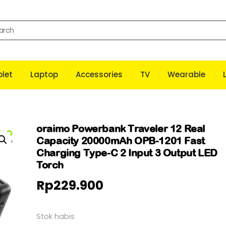
let
Laptop
Accessories
TV
Wearable
oraimo Powerbank Traveler 12 Real
Capacity 20000mAh OPB-1201 Fast
Charging Type-C 2 Input 3 Output LED
Torch
Rp
229.900
Stok habis