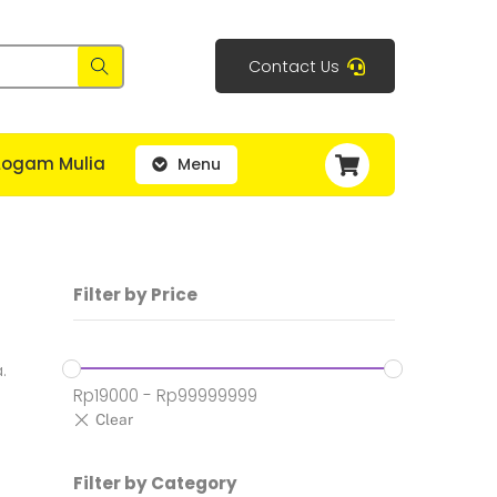
Contact Us
Cart
Logam Mulia
Menu
Filter by Price
.
Rp
19000
-
Rp
99999999
Filter by Category