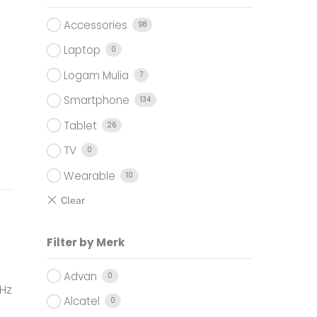
Accessories
98
Laptop
0
Logam Mulia
7
Smartphone
134
Tablet
26
TV
0
Wearable
10
Filter by Merk
Advan
0
Hz
Alcatel
0