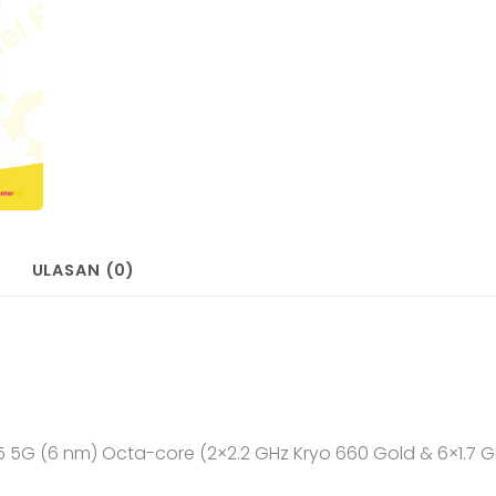
ULASAN (0)
G (6 nm) Octa-core (2×2.2 GHz Kryo 660 Gold & 6×1.7 G