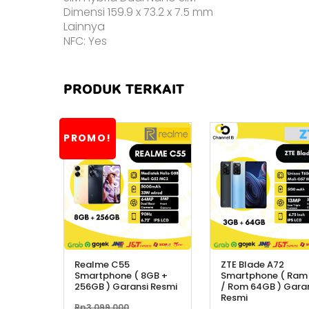
Dimensi 159.9 x 73.2 x 7.5 mm
Lainnya
NFC: Yes
PRODUK TERKAIT
PROMO!
Realme C55
ZTE Blade A72
Smartphone ( 8GB +
Smartphone ( Ram
256GB ) Garansi Resmi
/ Rom 64GB ) Gara
Resmi
Harga
Rp
3.099.000