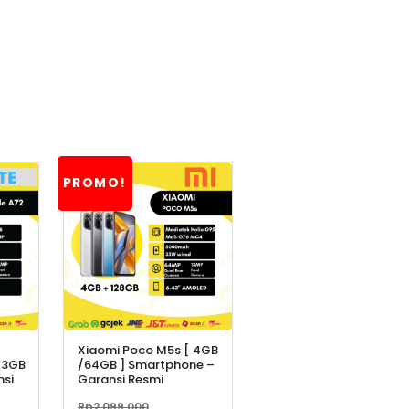
PROMO!
Xiaomi Poco M5s [ 4GB
 3GB
/64GB ] Smartphone –
nsi
Garansi Resmi
Harga
Rp
2.099.000