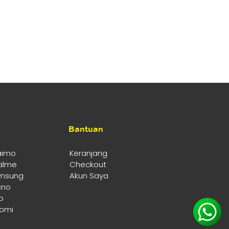
Bantuan
aimo
Keranjang
alme
Checkout
msung
Akun Saya
cno
o
aomi