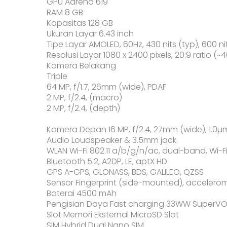
GPU Adreno 619
RAM 8 GB
Kapasitas 128 GB
Ukuran Layar 6.43 inch
Tipe Layar AMOLED, 60Hz, 430 nits (typ), 600 ni
Resolusi Layar 1080 x 2400 pixels, 20:9 ratio (~
Kamera Belakang
Triple
64 MP, f/1.7, 26mm (wide), PDAF
2 MP, f/2.4, (macro)
2 MP, f/2.4, (depth)
Kamera Depan 16 MP, f/2.4, 27mm (wide), 1.0µ
Audio Loudspeaker & 3.5mm jack
WLAN Wi-Fi 802.11 a/b/g/n/ac, dual-band, Wi-Fi
Bluetooth 5.2, A2DP, LE, aptX HD
GPS A-GPS, GLONASS, BDS, GALILEO, QZSS
Sensor Fingerprint (side-mounted), accelerom
Baterai 4500 mAh
Pengisian Daya Fast charging 33WW SuperVO
Slot Memori Eksternal MicroSD Slot
SIM Hybrid Dual Nano SIM