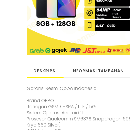
DESKRIPSI
INFORMASI TAMBAHAN
Garansi Resmi Oppo Indonesia
Brand OPPO
Jaringan GSM / HSPA / LTE / 5G
Sistem Operasi Android 11
Prosesor Qualcomm SM6375 Snapdragon 695 5
Kryo 660 Silver)