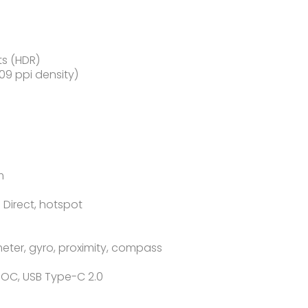
ts (HDR)
409 ppi density)
m
 Direct, hotspot
eter, gyro, proximity, compass
OC, USB Type-C 2.0