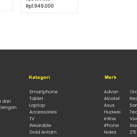
aslinya
Harga
Rp
1.949.000
adalah:
saat
Rp2.099.000.
ini
adalah:
Rp1.949.000.
Kategori
Merk
Smartphone
Advan
Or
Tablet
Alcatel
Re
 dari
Laptop
Asus
Sa
 Dengan
Accessories
Huawei
Te
TV
Infinix
Viv
Wearable
iPhone
Xi
Gold Antam
Nokia
ZTE