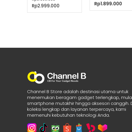
Rp
1.899.000
aslinya
Harga
Rp
2.999.000
adalah:
saat
Rp3.099.000.
ini
adalah:
Rp2.999.000.
Channel B Store adalah destinasi utama untuk
menemukan beragam gadget terlengkap, mulai
smartphone mutakhir hingga aksesori canggih.
koleksi lengkap dan layanan terpercaya, kami
memenuhi kebutuhan teknologi Anda.