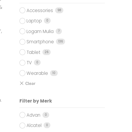
&
Accessories
98
Laptop
0
,
Logam Mulia
7
Smartphone
136
Tablet
26
TV
0
Wearable
10
.
Filter by Merk
Advan
0
Alcatel
0