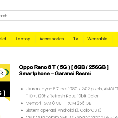
let
Laptop
Accessories
TV
Wearable
Oppo Reno 8 T ( 5G ) [ 8GB / 256GB ]
Smartphone – Garansi Resmi
Ukuran layar: 6.7 inci, 1080 x 2412 pixels, AMOLE
FHD+, 120hz Refresh Rate, 10bit Color
Memori: RAM 8 GB + ROM 256 GB
Sistem operasi: Android 13, ColorOS 13
CPU: Qualcomm SM6375 Snapdragon 695 5