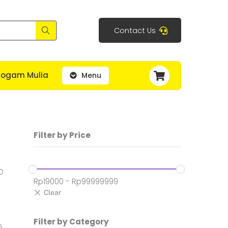
Contact Us
Cart
Logam Mulia
Menu
Filter by Price
D
Rp
19000
-
Rp
99999999
Filter by Category
G