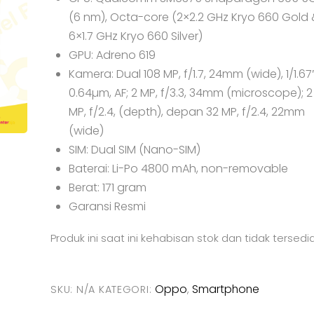
(6 nm), Octa-core (2×2.2 GHz Kryo 660 Gold 
6×1.7 GHz Kryo 660 Silver)
GPU: Adreno 619
Kamera: Dual 108 MP, f/1.7, 24mm (wide), 1/1.67″
0.64µm, AF; 2 MP, f/3.3, 34mm (microscope); 2
MP, f/2.4, (depth), depan 32 MP, f/2.4, 22mm
(wide)
SIM: Dual SIM (Nano-SIM)
Baterai: Li-Po 4800 mAh, non-removable
Berat: 171 gram
Garansi Resmi
Produk ini saat ini kehabisan stok dan tidak tersedia
Oppo
Smartphone
SKU:
N/A
KATEGORI:
,