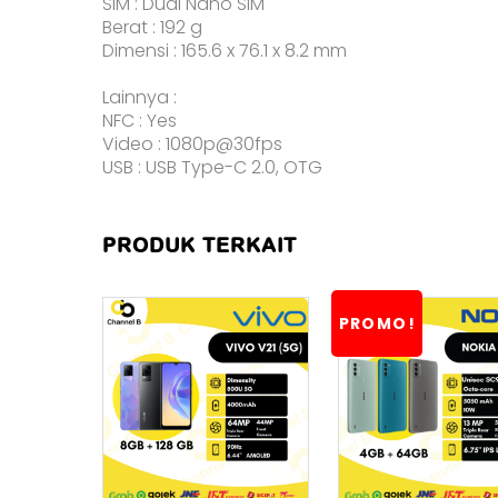
SIM : Dual Nano SIM
Berat : 192 g
Dimensi : 165.6 x 76.1 x 8.2 mm
Lainnya :
NFC : Yes
Video : 1080p@30fps
USB : USB Type-C 2.0, OTG
PRODUK TERKAIT
PROMO!