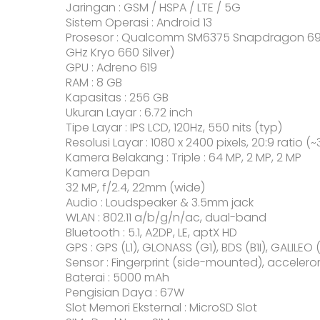
Jaringan : GSM / HSPA / LTE / 5G
Sistem Operasi : Android 13
Prosesor : Qualcomm SM6375 Snapdragon 695 
GHz Kryo 660 Silver)
GPU : Adreno 619
RAM : 8 GB
Kapasitas : 256 GB
Ukuran Layar : 6.72 inch
Tipe Layar : IPS LCD, 120Hz, 550 nits (typ)
Resolusi Layar : 1080 x 2400 pixels, 20:9 ratio (
Kamera Belakang : Triple : 64 MP, 2 MP, 2 MP
Kamera Depan
32 MP, f/2.4, 22mm (wide)
Audio : Loudspeaker & 3.5mm jack
WLAN : 802.11 a/b/g/n/ac, dual-band
Bluetooth : 5.1, A2DP, LE, aptX HD
GPS : GPS (L1), GLONASS (G1), BDS (B1I), GALILEO (
Sensor : Fingerprint (side-mounted), accelero
Baterai : 5000 mAh
Pengisian Daya : 67W
Slot Memori Eksternal : MicroSD Slot