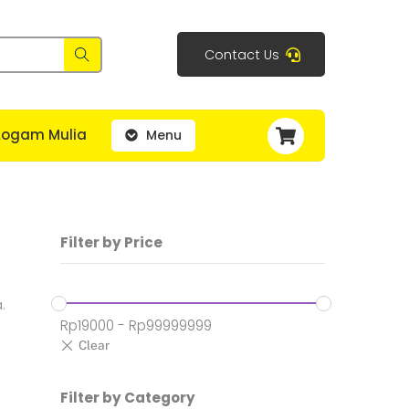
Contact Us
Cart
Logam Mulia
Menu
Filter by Price
.
Rp
19000
-
Rp
99999999
Filter by Category