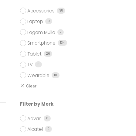
Accessories
98
Laptop
0
Logam Mulia
7
Smartphone
134
Tablet
26
TV
0
Wearable
10
Filter by Merk
Advan
0
Alcatel
0