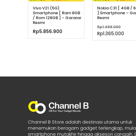
Vivo V21 (5G)
Nokia C31 [ 4GB / 
Smartphone [ Ram 8GB
] Smartphone – Ga
/ Rom 128GB ] – Garansi
Resmi
Resmi
Harg
Rp
1.499.000
Rp
5.856.900
aslin
Har
Rp
1.365.000
adala
saat
Rp1.4
ini
adal
Rp1.
Channel B Store adalah destinasi utama untuk
menemukan beragam gadget terlengkap, mulai
smartphone mutakhir hingga aksesori canggih.