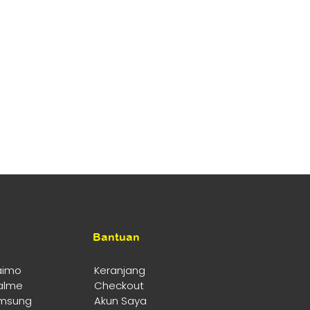
Bantuan
aimo
Keranjang
alme
Checkout
msung
Akun Saya