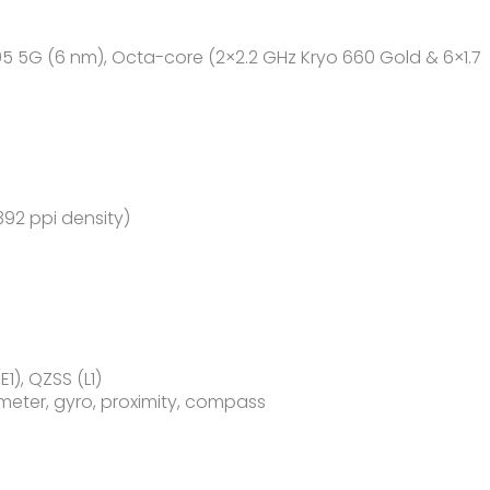
5G (6 nm), Octa-core (2×2.2 GHz Kryo 660 Gold & 6×1.7
~392 ppi density)
E1), QZSS (L1)
meter, gyro, proximity, compass