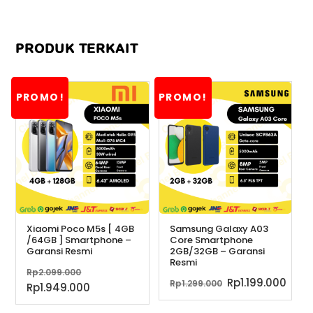
PRODUK TERKAIT
PROMO!
PROMO!
Xiaomi Poco M5s [ 4GB
Samsung Galaxy A03
/64GB ] Smartphone –
Core Smartphone
Garansi Resmi
2GB/32GB – Garansi
Resmi
Harga
Rp
2.099.000
Harga
Har
Rp
1.199.000
Rp
1.299.000
aslinya
Harga
Rp
1.949.000
aslinya
saat
adalah:
saat
adalah:
ini