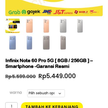
Infinix Note 60 Pro 5G [ 8GB / 256GB ] –
Smartphone -Garansi Resmi
Harga
Harga
Rp
5.449.000
Rp
5.599.000
aslinya
saat
adalah:
ini
warna
Rp5.599.000.
adalah:
Kuantitas
TAMBAH KE KERANJANG