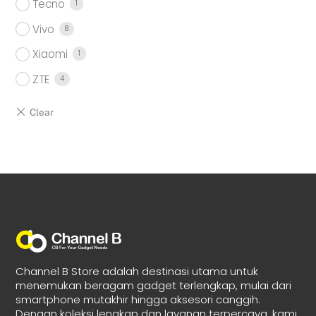
Tecno
1
Vivo
8
Xiaomi
1
ZTE
4
Channel B Store adalah destinasi utama untuk
menemukan beragam gadget terlengkap, mulai dari
smartphone mutakhir hingga aksesori canggih.
Dengan koleksi lengkap dan layanan terpercaya, kami