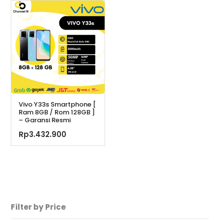
Rp2.099.000.
ini
Rp1.299.000.
adal
adalah:
Rp1.
Rp1.949.000.
Vivo Y33s Smartphone [
Ram 8GB / Rom 128GB ]
– Garansi Resmi
Rp
3.432.900
Filter by Price