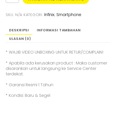
Infinix
Rp5.449.0
Note
60
Infinix
Smartphone
SKU:
N/A
KATEGORI:
,
Pro
5G
[
DESKRIPSI
INFORMASI TAMBAHAN
8GB
ULASAN (0)
/
256GB
]
* WAJIB VIDEO UNBOXING UNTUK RETUR/COMPLAIN!
-
Smartphone
* Apabila ada kerusakan product : Maka customer
-
disarankan untuk langsung ke Service Center
Garansi
terdekat.
Resmi
* Garansi Resmi 1 Tahun
* Kondisi: Baru & Segel