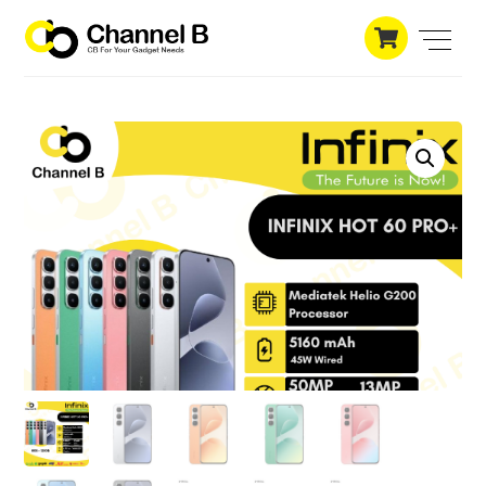
Skip
Cart
to
Men
content