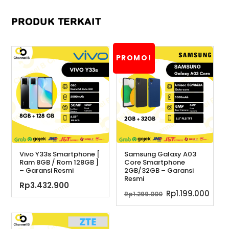
PRODUK TERKAIT
PROMO!
Vivo Y33s Smartphone [
Samsung Galaxy A03
Ram 8GB / Rom 128GB ]
Core Smartphone
– Garansi Resmi
2GB/32GB – Garansi
Resmi
Rp
3.432.900
Harga
Har
Rp
1.199.000
Rp
1.299.000
aslinya
saat
adalah:
ini
Rp1.299.000.
adal