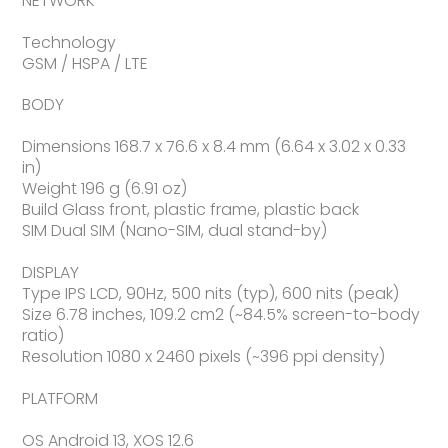
NETWORK
Technology
GSM / HSPA / LTE
BODY
Dimensions 168.7 x 76.6 x 8.4 mm (6.64 x 3.02 x 0.33
in)
Weight 196 g (6.91 oz)
Build Glass front, plastic frame, plastic back
SIM Dual SIM (Nano-SIM, dual stand-by)
DISPLAY
Type IPS LCD, 90Hz, 500 nits (typ), 600 nits (peak)
Size 6.78 inches, 109.2 cm2 (~84.5% screen-to-body
ratio)
Resolution 1080 x 2460 pixels (~396 ppi density)
PLATFORM
OS Android 13, XOS 12.6