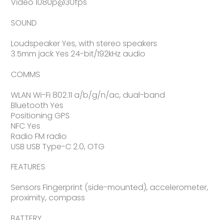
Video 1080p@30fps
SOUND
Loudspeaker Yes, with stereo speakers
3.5mm jack Yes 24-bit/192kHz audio
COMMS
WLAN Wi-Fi 802.11 a/b/g/n/ac, dual-band
Bluetooth Yes
Positioning GPS
NFC Yes
Radio FM radio
USB USB Type-C 2.0, OTG
FEATURES
Sensors Fingerprint (side-mounted), accelerometer,
proximity, compass
BATTERY