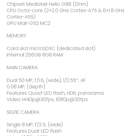
Chipset Mediatek Helio G88 (12nm)
CPU Octa-core (2×2.0 GHz Cortex-A75 & 6×1.8 GHz
Cortex-A55)
GPU Mali-G52 MC2
MEMORY
Card slot microSDXC (dedicated slot)
Internal 256GB 8GB RAM
MAIN CAMERA
Dual 50 MP, f/1.6, (wide), 1/2.55″, AF
0.08 MP, (depth)
Features Quad-LED flash, HDR, panorama
Video 1440p@30fps, 1080p@30fps
SELFIE CAMERA
Single 8 MP, f/2.5, (wide)
Features Dual-LED flash