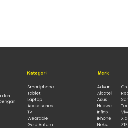
Kategori
Merk
Smartphone
Advan
Or
Tablet
Alcatel
Re
 dari
Laptop
Asus
Sa
 Dengan
Accessories
Huawei
Te
TV
Infinix
Viv
Wearable
iPhone
Xi
Gold Antam
Nokia
ZTE