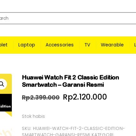
let
Laptop
Accessories
TV
Wearable
Huawei Watch Fit 2 Classic Edition
Smartwatch – Garansi Resmi
Harga
Harga
Rp
2.120.000
Rp
2.399.000
aslinya
saat
Stok habis
adalah:
ini
Rp2.399.000.
adalah
SKU:
HUAWEI-WATCH-FIT-2-CLASSIC-EDITION-
SMARTWATCH-GARANSI-RESMI
KATEGORI: