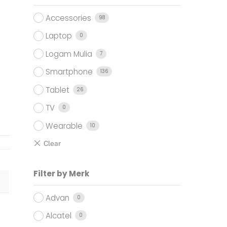
.000.
Accessories
98
Laptop
0
Logam Mulia
7
Smartphone
136
Tablet
26
TV
0
Wearable
10
Filter by Merk
Advan
0
Alcatel
0