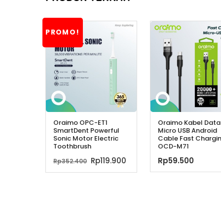
PROMO!
Oraimo OPC-ET1
Oraimo Kabel Data
SmartDent Powerful
Micro USB Android
Sonic Motor Electric
Cable Fast Chargi
Toothbrush
OCD-M71
Harga
Harga
Rp
119.900
Rp
59.500
Rp
352.400
aslinya
saat
adalah:
ini
Rp352.400.
adalah:
Rp119.900.