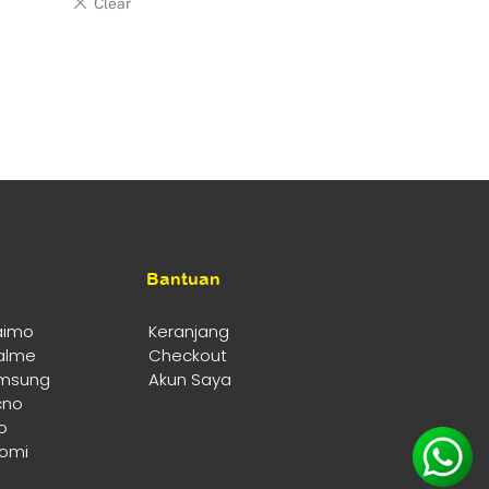
Bantuan
aimo
Keranjang
alme
Checkout
msung
Akun Saya
cno
o
aomi