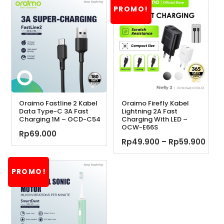
PROMO!
Oraimo Fastline 2 Kabel
Oraimo Firefly Kabel
Data Type-C 3A Fast
Lightning 2A Fast
Charging 1M – OCD-C54
Charging With LED –
OCW-E66S
Rp
69.000
Ren
Rp
49.900
–
Rp
59.900
harg
Rp49
PROMO!
hing
Rp59