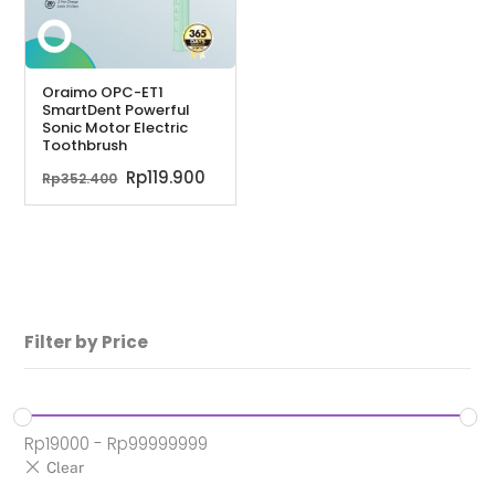
Oraimo OPC-ET1
SmartDent Powerful
Sonic Motor Electric
Toothbrush
Harga
Harga
Rp
119.900
Rp
352.400
aslinya
saat
adalah:
ini
Rp352.400.
adalah:
Rp119.900.
Filter by Price
Rp
19000
-
Rp
99999999