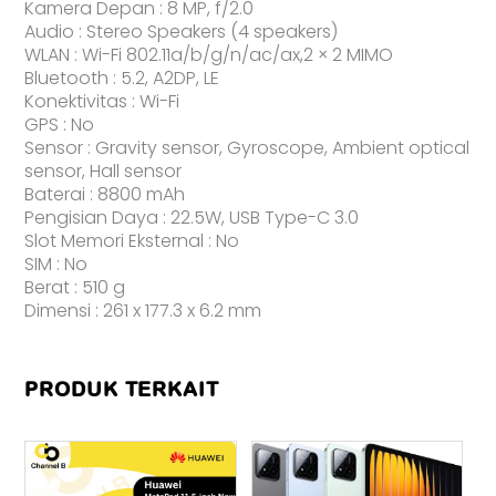
Kamera Depan : 8 MP, f/2.0
Audio : Stereo Speakers (4 speakers)
WLAN : Wi-Fi 802.11a/b/g/n/ac/ax,2 × 2 MIMO
Bluetooth : 5.2, A2DP, LE
Konektivitas : Wi-Fi
GPS : No
Sensor : Gravity sensor, Gyroscope, Ambient optical
sensor, Hall sensor
Baterai : 8800 mAh
Pengisian Daya : 22.5W, USB Type-C 3.0
Slot Memori Eksternal : No
SIM : No
Berat : 510 g
Dimensi : 261 x 177.3 x 6.2 mm
PRODUK TERKAIT