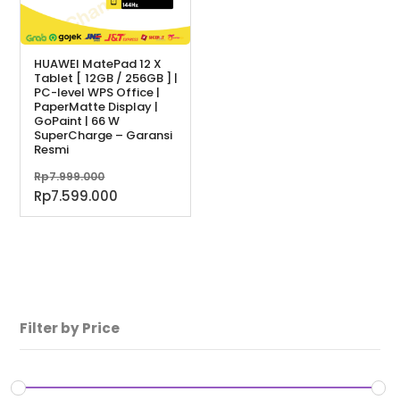
HUAWEI MatePad 12 X
Tablet [ 12GB / 256GB ] |
PC-level WPS Office |
PaperMatte Display |
GoPaint | 66 W
SuperCharge – Garansi
Resmi
Harga
Rp
7.999.000
aslinya
Harga
Rp
7.599.000
adalah:
saat
Rp7.999.000.
ini
adalah:
Rp7.599.000.
Filter by Price