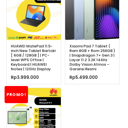
HUAWEI MatePad 11.5-
Xiaomi Pad 7 Tablet (
inch New Tablet Bartokr
Ram 8GB + Rom 256GB )
[ 6GB / 128GB ] | PC-
| Snapdragon 7+ Gen 3 |
level WPS Office |
Layar 11.2 3.2K 144Hz
Keyboard | HUAWEI
Dolby Vision Atmos –
Notes | 120Hz Display
Garansi Resmi
Rp
3.999.000
Rp
5.499.000
PROMO!