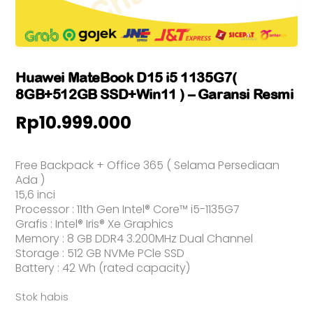
Huawei MateBook D15 i5 1135G7(
8GB+512GB SSD+Win11 ) – Garansi Resmi
Rp
10.999.000
Free Backpack + Office 365 ( Selama Persediaan
Ada )
15,6 inci
Processor : 11th Gen Intel® Core™ i5-1135G7
Grafis : Intel® Iris® Xe Graphics
Memory : 8 GB DDR4 3.200MHz Dual Channel
Storage : 512 GB NVMe PCle SSD
Battery : 42 Wh (rated capacity)
Stok habis