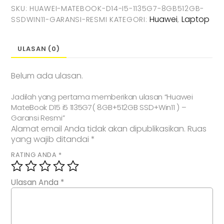
SKU:
HUAWEI-MATEBOOK-D14-I5-1135G7-8GB512GB-
Huawei
Laptop
SSDWIN11-GARANSI-RESMI
KATEGORI:
,
ULASAN (0)
Belum ada ulasan.
Jadilah yang pertama memberikan ulasan “Huawei
MateBook D15 i5 1135G7( 8GB+512GB SSD+Win11 ) –
Garansi Resmi”
Alamat email Anda tidak akan dipublikasikan.
Ruas
yang wajib ditandai
*
RATING ANDA
*
Ulasan Anda
*