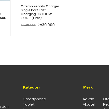
Oraimo Kepala Charger
Single Port Fast
e
Charging USB OCW-
-50D
E67DP (1 Pcs)
a
Harga
Harga
Rp
39.900
Rp
49.900
a
aslinya
saat
ga
h:
adalah:
ini
t
9.000.
Rp49.900.
adalah:
Rp39.900.
ah:
499.000.
Kategori
Merk
Smartphone
Advan
Or
Tablet
Alcatel
Re
 dari