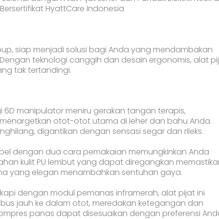
ersertifikat HyattCare Indonesia
Group, siap menjadi solusi bagi Anda yang mendambakan
. Dengan teknologi canggih dan desain ergonomis, alat pi
ng tak tertandingi.
ogi 6D manipulator meniru gerakan tangan terapis,
menargetkan otot-otot utama di leher dan bahu Anda.
hilang, digantikan dengan sensasi segar dan rileks.
leksibel dengan dua cara pemakaian memungkinkan Anda
. Bahan kulit PU lembut yang dapat diregangkan memastika
rna yang elegan menambahkan sentuhan gaya.
kapi dengan modul pemanas inframerah, alat pijat ini
us jauh ke dalam otot, meredakan ketegangan dan
u kompres panas dapat disesuaikan dengan preferensi And