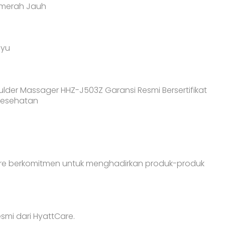
amerah Jauh
ayu
houlder Massager HHZ-J503Z Garansi Resmi Bersertifikat
 Kesehatan
Care berkomitmen untuk menghadirkan produk-produk
smi dari HyattCare.