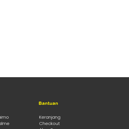
Bantuan
aimo
Keranjang
alme
Checkout