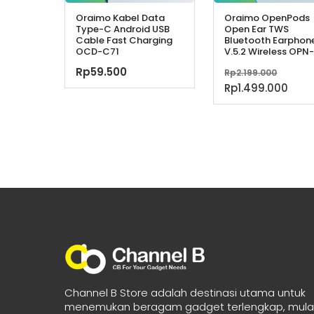
Oraimo Kabel Data
Oraimo OpenPods
Type-C Android USB
Open Ear TWS
Cable Fast Charging
Bluetooth Earphon
OCD-C71
V.5.2 Wireless OPN
Harg
Rp
59.500
Rp
2.199.000
asliny
Har
Rp
1.499.000
adala
saa
Rp2.19
ini
adal
Rp1.
Channel B Store adalah destinasi utama untuk
menemukan beragam gadget terlengkap, mulai