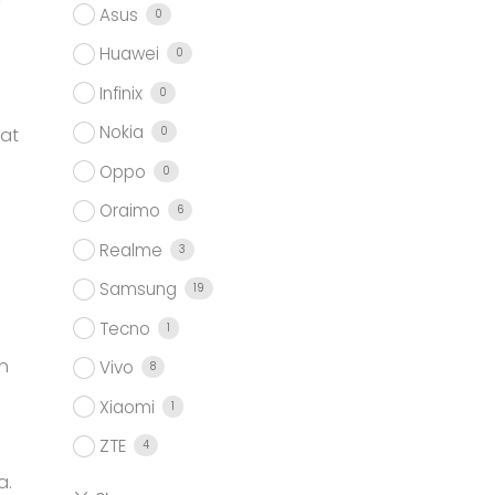
Asus
0
Huawei
0
Infinix
0
Nokia
jat
0
Oppo
0
Oraimo
6
Realme
3
Samsung
19
Tecno
1
n
Vivo
8
Xiaomi
1
ZTE
4
a.